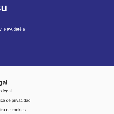
su
y le ayudaré a
gal
o legal
tica de privacidad
tica de cookies